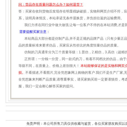
问：货品存在质量问题怎么办？如何退货？
答：买家在收到货物后发现存在明显残缺破损，实物和网页介绍不符，应
系，说明具体情况，本站承诺无条件退换货，并负担往返的运输费用。
我们力求在同行业中做大做强,让每一位客户不停的在本站消费,才是
需要提醒买家注意：
本站商品大部分都是仿制产品,并不是正规的品牌产品（只有少量正品
品的质量标准来要求仿品，买家应从性价比的角度恒量仿品的质量。
仿制的刀具通常分为三个质量等级：1.普仿，2.精仿，3.高仿（超精
正所谓：一分钱一分货，同一款式的刀，有着不同档次的仿品，由于
等级不同，在质量上、价格上差别很大！
本站能够保证的是实物和网页
损。
不看描述,不看图片,完全凭想象网上购物的客户.我们不是生产厂家,
全凭想象来判断产品质量,请尊重事实，请买家购买前一定要谨慎些，考
服，我们一定会耐心解答买家的提问。
免责声明：本公司所售刀具仅供收藏与鉴赏，各位买家朋友购买以