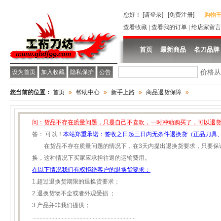
您好
！
[请登录]
[免费注册]
购物
查看收藏
|
查看我的订单
|
给店家留言
首页
最新商品
名刀品牌
价格
设为首页
加入收藏
隐私保护
公告
您当前的位置：
首页
»
帮助中心
»
新手上路
»
商品退货保障
»
问：货品不存在质量问题，只是自己不喜欢，一时冲动购买了，可以退
答： 可以！
本站郑重承诺：签收之日起三日内无条件退换货（正品刀具、
在货品不存在质量问题的情况下，在3天内提出退换货要求，只要保
换，这种情况下买家应承担往返的运输费用。
在以下情况我们有权拒绝客户的退换货要求：
1.超过退换货期限的退换货要求；
2.退换货物不全或者外观受损 ；
3.产品并非我们提供；
......................................................................