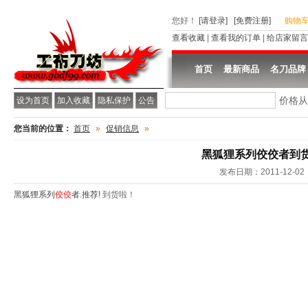
您好
！
[请登录]
[免费注册]
购物
查看收藏
|
查看我的订单
|
给店家留言
首页
最新商品
名刀品牌
价格
设为首页
加入收藏
隐私保护
公告
您当前的位置：
首页
»
促销信息
»
黑狐狸系列佼佼者到
发布日期：2011-12-02
黑狐狸系列
佼佼
者.推荐!
到货啦！