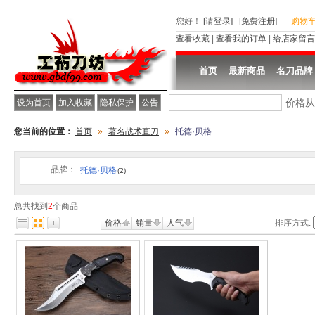
您好
！
[请登录]
[免费注册]
购物
查看收藏
|
查看我的订单
|
给店家留言
首页
最新商品
名刀品牌
价格
设为首页
加入收藏
隐私保护
公告
您当前的位置：
首页
»
著名战术直刀
»
托德·贝格
品牌：
托德·贝格
(2)
总共找到
2
个商品
价格
销量
人气
排序方式: