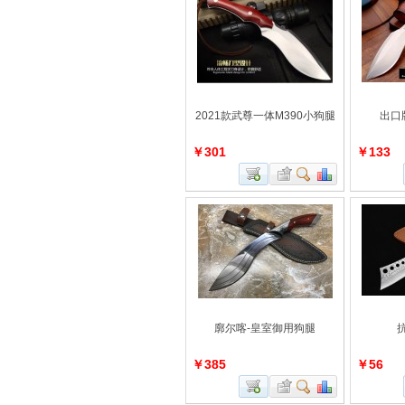
2021款武尊一体M390小狗腿
出口版
￥301
￥133
廓尔喀-皇室御用狗腿
￥385
￥56