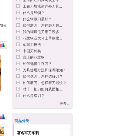
坚锋阳江刀具网谈空军...
工布刀坊浅谈户外刀具...
什么是线锁？
什么钢做刀最好？
J加长
如何磨刀、怎样磨刀最...
我的蝴蝶甩刀用了没多...
花纹钢或大马士革钢纹...
军刺刀技法
中国刀种类
真正的花纹钢
如何选择生存刀？
刀具使用方法和保养须知：
如何选刀，怎样选好刀？
如何磨刀、怎样磨刀最快？
对于一把刀如何从面相...
什么是猎刀？
更多...
商品分类
著名军刀军刺