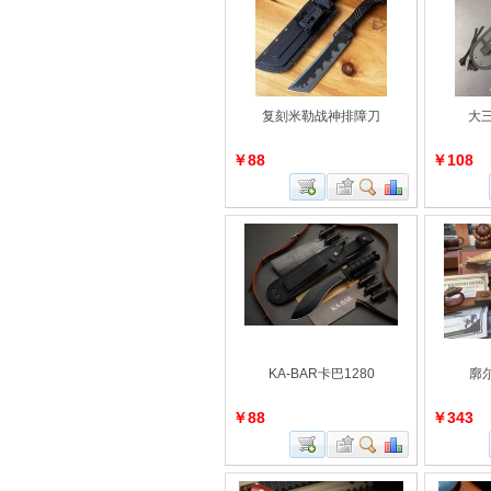
复刻米勒战神排障刀
大
￥88
￥108
KA-BAR卡巴1280
廓尔
￥88
￥343