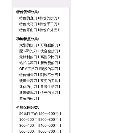
特价促销分类:
特价的直刀
‖
特价的折刀
‖
特价大马刀
‖
特价手工刀
‖
特价开山刀
‖
特价户外品
‖
功能特点分类:
大型的折刀
‖
可绑腿的刀
‖
配 K鞘的刀
‖
钛合金折刀
‖
最锋利的刀
‖
高性价比刀
‖
站长推荐刀
‖
新到货的刀
‖
OEM正品刀
‖
现役的军刀
‖
特价销售刀
‖
削铁不伤刃
‖
硬度最高刀
‖
双刃的刀具
‖
迷你的小刀
‖
兽骨手柄刀
‖
新蝴蝶甩刀
‖
快开的折刀
‖
超长的砍刀
‖
价格区间分类:
50元以下的
‖
50~~100元
‖
100~200元
‖
200~300元
‖
300~400元
‖
400~500元
‖
500~600元
‖
600~700元
‖