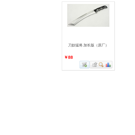
刀奴猛将.加长版（原厂）
￥88