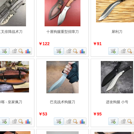
三叉排障战术刀
十厘狗腿重型排障刀
犀利刀
￥122
￥91
喀 - 皇家佩刀
巴克战术狗腿刀
进攻狗腿 小号
￥53
￥95