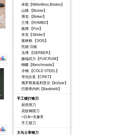
米勒【MillerBros.Blsdes】
山猪.【Busse】
博克.【Boker】
兰博.【RAMBO】
狐狸.【Fox】
米克【Strider】
索林根.【SOG】
托德·贝格
戈博.【GERBER】
极端武力【FUlCRUM】
蝴蝶【Benchmade】
冷钢.【COLD STEEL】
哥伦比亚【CRKT】
俄罗斯基兹利亚尔【kizlyar】
巴斯蒂内利【Bastinelli】
手工锻打锋刃
厨房用刀
花纹钢猎刀
<日本>关兼常
手工猎刀
大马士革钢刀