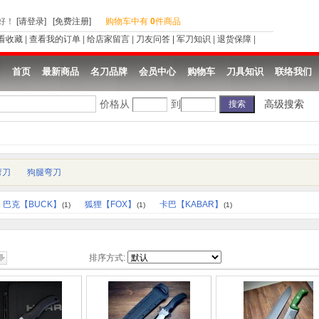
好
！
[请登录]
[免费注册]
购物车中有
0
件商品
看收藏
|
查看我的订单
|
给店家留言
|
刀友问答
|
军刀知识
|
退货保障
|
首页
最新商品
名刀品牌
会员中心
购物车
刀具知识
联络我们
价格从
到
高级搜索
弯刀
狗腿弯刀
巴克【BUCK】
狐狸【FOX】
卡巴【KABAR】
(1)
(1)
(1)
排序方式: