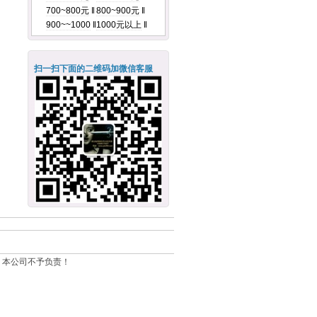
700~800元
‖
800~900元
‖
900~~1000
‖
1000元以上
‖
扫一扫下面的二维码加微信客服
，本公司不予负责！