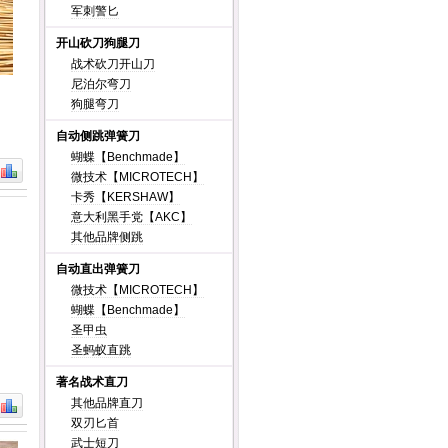
军刺警匕
开山砍刀狗腿刀
战术砍刀开山刀
尼泊尔弯刀
狗腿弯刀
自动侧跳弹簧刀
蝴蝶【Benchmade】
微技术【MICROTECH】
卡秀【KERSHAW】
意大利黑手党【AKC】
其他品牌侧跳
自动直出弹簧刀
微技术【MICROTECH】
蝴蝶【Benchmade】
圣甲虫
圣蚂蚁直跳
著名战术直刀
其他品牌直刀
双刃匕首
武士短刀