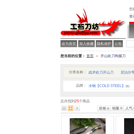
您
查
设为首页
加入收藏
隐私保护
公告
您当前的位置：
首页
»
开山砍刀狗腿刀
分类名称：
战术砍刀开山刀
尼泊尔
品牌：
冷钢【COLD STEEL】
(1)
总共找到
25
个商品
价格
销量
人气