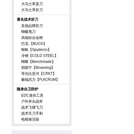
大马士革直刀
大马士革折刀
著名战术折刀
其他品牌折刀
蝴蝶甩刀
高端钛合金柄
巴克.【BUCK】
蜘蛛【Spyderco】
冷钢【COLD STEEL】
蝴蝶【Benchmade】
勃朗宁【Browning】
哥伦比亚河【CRKT】
极端武力【FUlCRUM】
随身自卫防护
EDC迷你工具
户外斧头战斧
战术飞镖飞刀
战术爪刀手刺
电棍催泪器