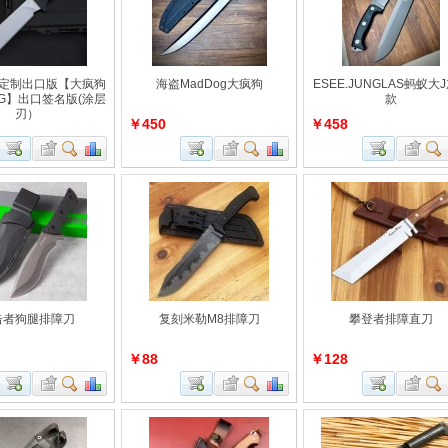
A定制出口版【大疯狗
海盗MadDog大疯狗
ESEE.JUNGLAS蚂蚁大
OG】出口签名版(涂层
款
刃）
￥450
￥458
击者狗腿排障刀
复刻米勒M8排障刀
攀登者排障直刀
￥88
￥128