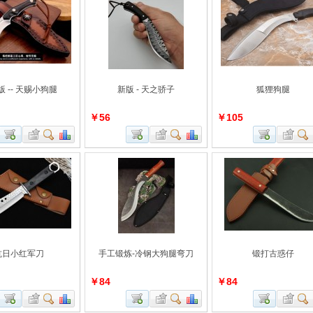
 -- 天赐小狗腿
新版 - 天之骄子
狐狸狗腿
￥56
￥105
抗日小红军刀
手工锻炼-冷钢大狗腿弯刀
锻打古惑仔
￥84
￥84