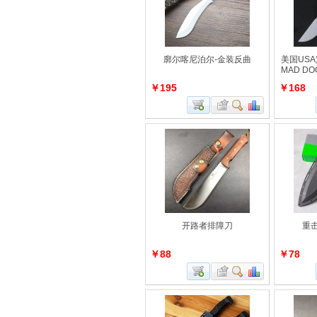
廓‮喀尔‬尼泊尔-金装反曲
美国US
MAD D
￥195
￥168
开路者排障刀
重
￥88
￥78