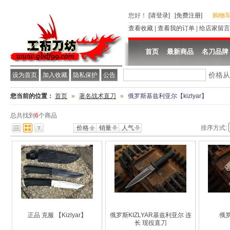
您好
！
[请登录]
[免费注册]
购物
查看收藏
|
查看我的订单
|
给店家留言
首页
最新商品
名刀品牌
价格
设为首页
加入收藏
隐私保护
公告
您当前的位置：
首页
»
著名战术直刀
»
俄罗斯基兹利亚尔【kizlyar】
总共找到
6
个商品
价格
销量
人气
排序方式:
正品 克服 【Kizlyar】
俄罗斯KIZLYAR基兹利亚尔 连
俄罗
长 现役直刀