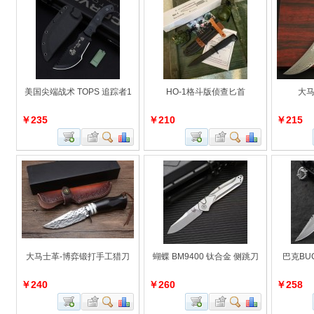
美国尖端战术 TOPS 追踪者1
HO-1格斗版侦查匕首
大马
￥235
￥210
￥215
大马士革-博弈锻打手工猎刀
蝴蝶 BM9400 钛合金 侧跳刀
巴克BU
￥240
￥260
￥258