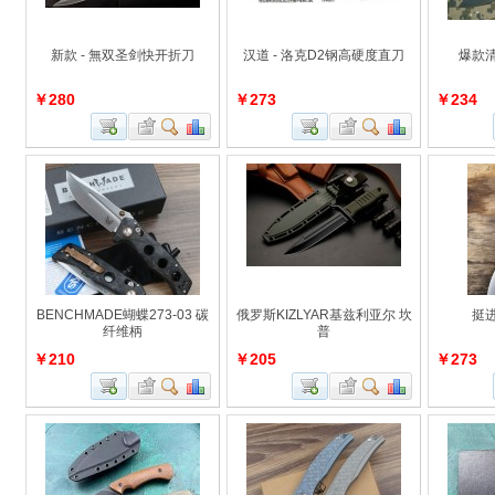
新款 - 無双圣剑快开折刀
汉道 - 洛克D2钢高硬度直刀
爆款
￥280
￥273
￥234
BENCHMADE蝴蝶273-03 碳
俄罗斯KIZLYAR基兹利亚尔 坎
挺
纤维柄
普
￥210
￥205
￥273