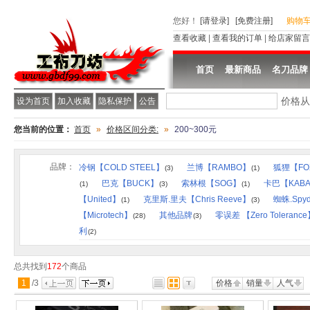
您好
！
[请登录]
[免费注册]
购物
查看收藏
|
查看我的订单
|
给店家留言
首页
最新商品
名刀品牌
价格
设为首页
加入收藏
隐私保护
公告
您当前的位置：
首页
»
价格区间分类:
»
200~300元
品牌：
冷钢【COLD STEEL】
兰博【RAMBO】
狐狸【FO
(3)
(1)
巴克【BUCK】
索林根【SOG】
卡巴【KAB
(1)
(3)
(1)
【United】
克里斯.里夫【Chris Reeve】
蜘蛛.Spyd
(1)
(3)
【Microtech】
其他品牌
零误差 【Zero Toleranc
(28)
(3)
利
(2)
总共找到
172
个商品
1
/
3
价格
销量
人气