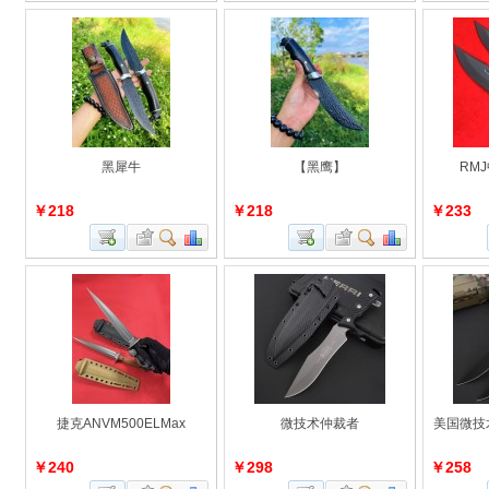
黑犀牛
【黑鹰】
RM
￥218
￥218
￥233
捷克ANVM500ELMax
微技术仲裁者
美国微技
￥240
￥298
￥258