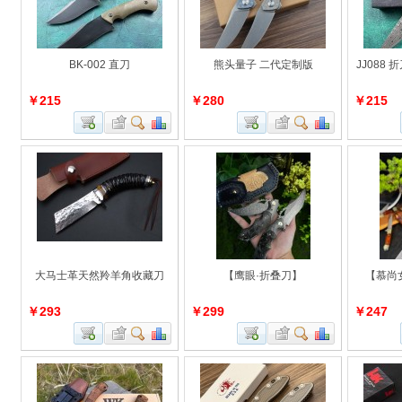
BK-002 直刀
熊头量子 二代定制版
JJ088
￥215
￥280
￥215
大马士革天然羚羊角收藏刀
【鹰眼·折叠刀】
【慕尚
￥293
￥299
￥247