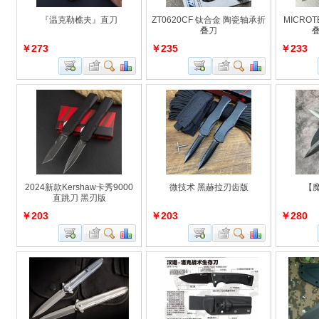
『温克勒樵夫』直刀
ZT0620CF 钛合金 陶瓷轴承折
MICRO
叠刀
￥273
￥235
￥233
2024新款Kershaw卡秀9000
微技术 黑赫拉刃齿版
【
直跳刀 黑刃版
￥203
￥203
￥280