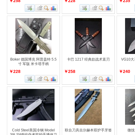
￥258
￥228
￥235
Boker 德国博克 阿普盖特 5.5
卡巴 1217 经典款战术直刃
VG10
寸 军版 米卡塔手柄
￥228
￥258
￥240
Cold Steel美国冷钢 Model
联合刀具吉尔赫本双护手牙签
微技
39LSWB掠夺者双护手博伊刀