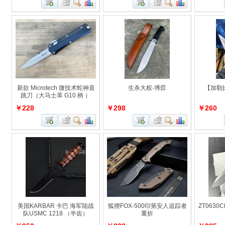
新款 Microtech 微技术蛇神直
生杀大权-博弈
【加勒
跳刀（大马士革 G10 柄 ）
￥228
￥298
￥260
美国KARBAR 卡巴 海军陆战
狐狸FOX-500印第安人追踪者
ZT063
队USMC 1218 （半齿）
重折