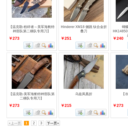
【温克勒-粉碎者～美军海豹特
Hinderer XM18 侧跳 钛合金折
蝴
种部队第二梯队专用刀】
叠刀
HK1485
￥273
￥251
￥240
【温克勒-美军海豹特种部队第
乌兹凤凰折
【冷
二梯队专用刀】
￥273
￥215
￥273
1
2
3