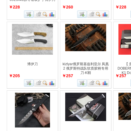
￥228
￥260
￥228
博伊刀
kizlyar俄罗斯基兹利亚尔 凤凰
【 
2 俄罗斯特战队软质胶柄专用
DOBER
刀-K鞘
K1 D
￥205
￥257
￥257