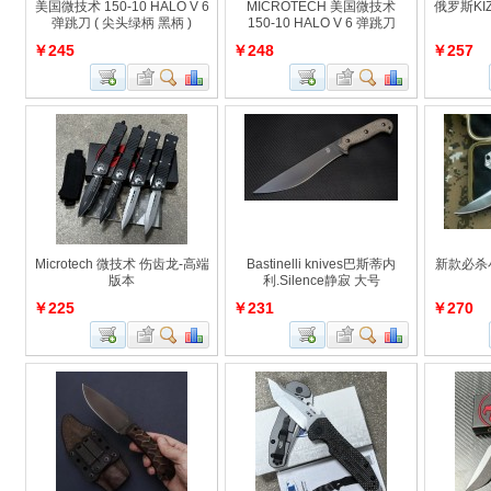
美国微技术 150-10 HALO V 6
MICROTECH 美国微技术
俄罗斯KI
弹跳刀 ( 尖头绿柄 黑柄 )
150-10 HALO V 6 弹跳刀
￥245
￥248
￥257
Microtech 微技术 伤齿龙-高端
Bastinelli knives巴斯蒂内
新款必杀
版本
利.Silence静寂 大号
￥225
￥231
￥270