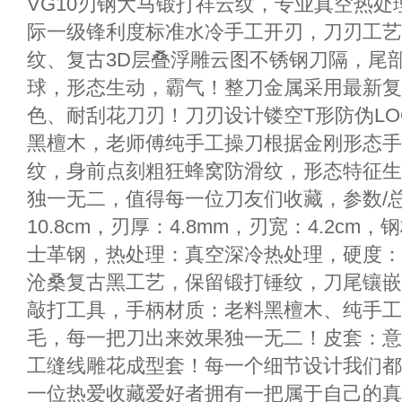
VG10刃钢大马锻打祥云纹，专业真空热处理
际一级锋利度标准水冷手工开刃，刀刃工艺
纹、复古3D层叠浮雕云图不锈钢刀隔，尾
球，形态生动，霸气！整刀金属采用最新复
色、耐刮花刀刃！刀刃设计镂空T形防伪L
黑檀木，老师傅纯手工操刀根据金刚形态手
纹，身前点刻粗狂蜂窝防滑纹，形态特征生
独一无二，值得每一位刀友们收藏，参数/总长
10.8cm，刃厚：4.8mm，刃宽：4.2cm
士革钢，热处理：真空深冷热处理，硬度：6
沧桑复古黑工艺，保留锻打锤纹，刀尾镶嵌
敲打工具，手柄材质：老料黑檀木、纯手工
毛，每一把刀出来效果独一无二！皮套：意
工缝线雕花成型套！每一个细节设计我们都
一位热爱收藏爱好者拥有一把属于自己的真