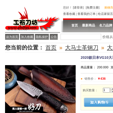
您好
！
[请登录]
[免费注册]
购物
查看收藏
|
查看我的订单
|
给店家留言
首页
最新商品
名刀品牌
价格
设为首页
加入收藏
隐私保护
公告
您当前的位置：
首页
»
大马士革钢刀
»
大
2020款日本VG1
商品重量：
200.000
克
销售价：
￥436
购买数量：