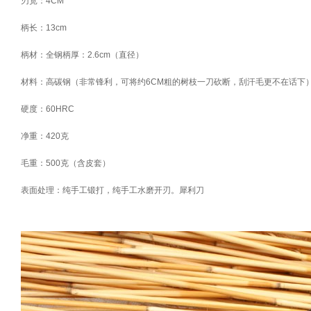
刃宽：4CM
柄长：13cm
柄材：全钢柄厚：2.6cm（直径）
材料：高碳钢（非常锋利，可将约6CM粗的树枝一刀砍断，刮汗毛更不在话下
硬度：60HRC
净重：420克
毛重：500克（含皮套）
表面处理：纯手工锻打，纯手工水磨开刃。犀利刀