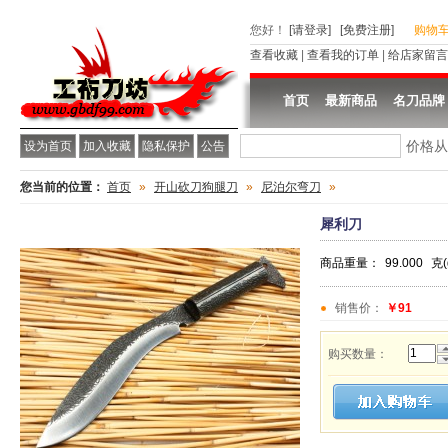
您好
！
[请登录]
[免费注册]
购物
查看收藏
|
查看我的订单
|
给店家留言
首页
最新商品
名刀品牌
价格
设为首页
加入收藏
隐私保护
公告
您当前的位置：
首页
»
开山砍刀狗腿刀
»
尼泊尔弯刀
»
犀利刀
商品重量：
99.000
克(
销售价：
￥91
购买数量：