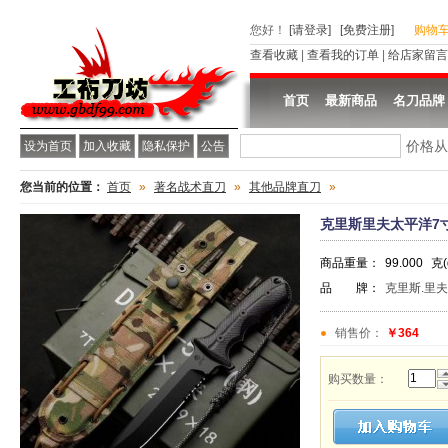
您好
！
[请登录]
[免费注册]
购物
查看收藏
|
查看我的订单
|
给店家留言
首页
最新商品
名刀品牌
价格
设为首页
加入收藏
隐私保护
公告
您当前的位置：
首页
»
著名战术直刀
»
其他品牌直刀
»
克里斯里夫太平洋7
商品重量：
99.000
克(
品 牌：
克里斯.里夫【Ch
销售价：
￥364
购买数量：