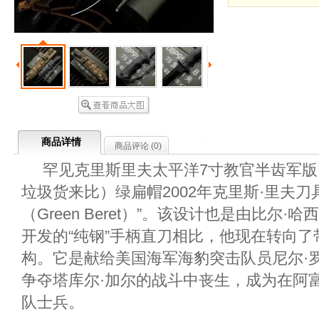
商品详情
商品评论 (
0
)
罕见克里斯里夫太平洋7寸教官半齿军版
垃圾货来比）绿扁帽2002年克里斯·里夫刀
（Green Beret）”。该设计也是由比尔
开发的“纯钢”手柄直刀相比，他现在转向
构。它是献给美国海军海豹突击队员尼尔·罗
争夺塔库尔·加尔的战斗中丧生，成为在阿
队士兵。