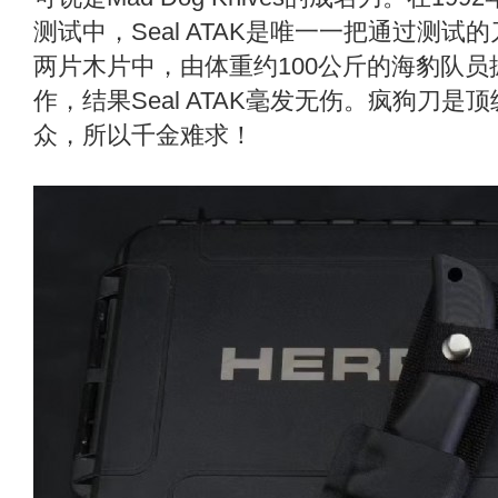
测试中，Seal ATAK是唯一一把通过测
两片木片中，由体重约100公斤的海豹队
作，结果Seal ATAK毫发无伤。疯狗刀
众，所以千金难求！