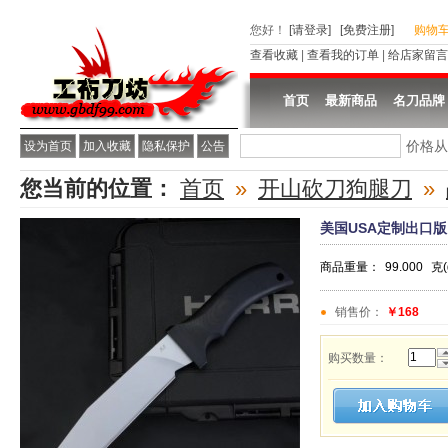
您好
！
[请登录]
[免费注册]
购物
查看收藏
|
查看我的订单
|
给店家留言
首页
最新商品
名刀品牌
价格
设为首页
加入收藏
隐私保护
公告
您当前的位置：
首页
»
开山砍刀狗腿刀
»
美国USA定制出口版
商品重量：
99.000
克(
销售价：
￥168
购买数量：