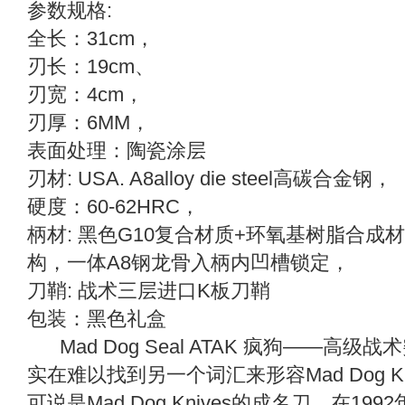
参数规格:
全长：31cm，
刃长：19cm、
刃宽：4cm，
刃厚：6MM，
表面处理：陶瓷涂层
刃材: USA. A8alloy die steel高碳合金钢，
硬度：60-62HRC，
柄材: 黑色G10复合材质+环氧基树脂合
构，一体A8钢龙骨入柄内凹槽锁定，
刀鞘: 战术三层进口K板刀鞘
包装：黑色礼盒
Mad Dog Seal ATAK 疯狗——
实在难以找到另一个词汇来形容Mad Dog Kni
可说是Mad Dog Knives的成名刀。在1